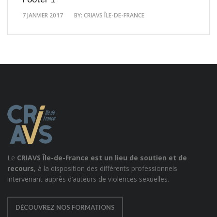
7 JANVIER 2017
BY:
CRIAVS ÎLE-DE-FRANCE
Le
CRIAVS Île-de-France est un lieu de soutien et de
recours
, à la disposition des différents professionnels
intervenant auprès d’auteurs de violences sexuelles.
DÉCOUVREZ NOS FORMATIONS