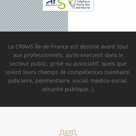
Le CRIAVS Île-de-France est destiné avant tout
aux professionnels, qu’ils exercent dans le
secteur public, privé ou associatif, quels que
soient leurs champs de compétences (sanitaire,
judiciaire, pénitentiaire, social, médico-social,
sécurité publique...).